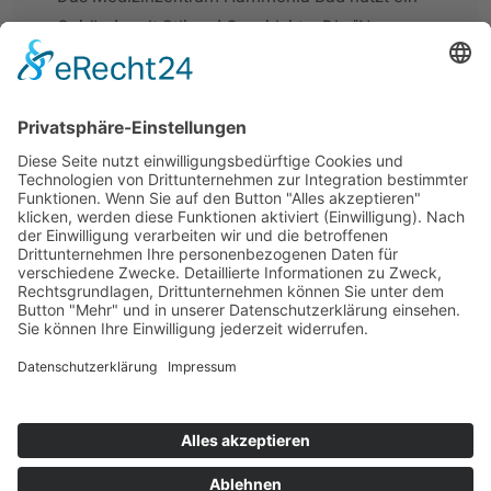
Gebäude mit Stil und Geschichte: Die "Neue
Kur- und Badeanstalt am Lerchenfeld" später
Hammonia Bad wurde 1926-1928 vom
Architekten Feindt im Art Deco Stil erbaut.
MEHR
© 2026 Medizinzentrum Hammonia Bad, Hamburg.
Bild- und
Textmaterial auf dieser Seite sowie das Design unterliegen dem
Urheberschutz.